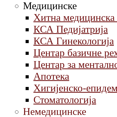
Медицинске
Хитна медицинска
КСА Педијатрија
КСА Гинекологија
Центар базичне ре
Центар за менталн
Aпотека
Хигијенско-епиде
Стоматологија
Немедицинске