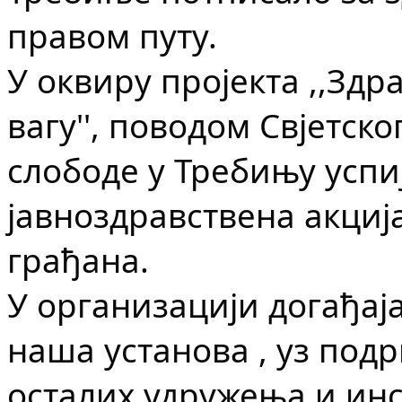
правом путу.
У оквиру пројекта ,,Здр
вагу'', поводом Свјетско
слободе у Требињу успи
јавноздравствена акција
грађана.
У организацији догађаја
наша установа , уз под
осталих удружења и инс