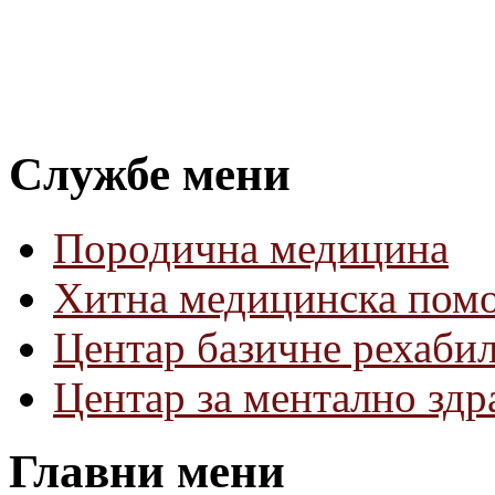
Службе мени
Породична медицина
Хитна медицинска пом
Центар базичне рехаби
Центар за ментално зд
Главни мени