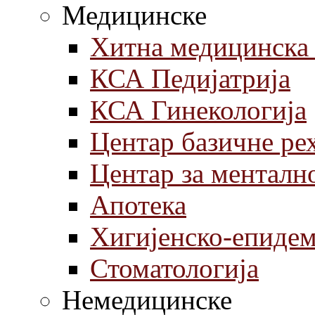
Медицинске
Хитна медицинска
КСА Педијатрија
КСА Гинекологија
Центар базичне ре
Центар за менталн
Aпотека
Хигијенско-епиде
Стоматологија
Немедицинске