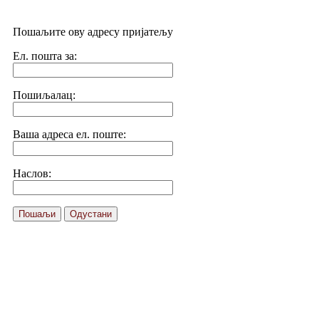
Пошаљите ову адресу пријатељу
Ел. пошта за:
Пошиљалац:
Ваша адреса ел. поште:
Наслов:
Пошаљи
Одустани