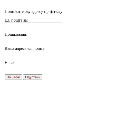
Пошаљите ову адресу пријатељу
Ел. пошта за:
Пошиљалац:
Ваша адреса ел. поште:
Наслов:
Пошаљи
Одустани