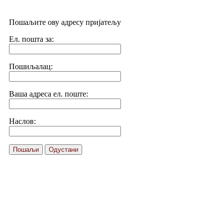
Пошаљите ову адресу пријатељу
Ел. пошта за:
Пошиљалац:
Ваша адреса ел. поште:
Наслов:
Пошаљи
Одустани