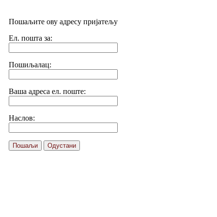
Пошаљите ову адресу пријатељу
Ел. пошта за:
Пошиљалац:
Ваша адреса ел. поште:
Наслов:
Пошаљи
Одустани