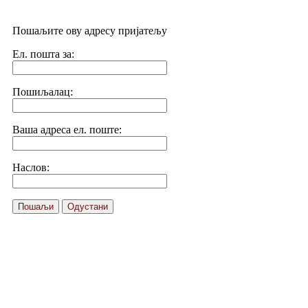
Пошаљите ову адресу пријатељу
Ел. пошта за:
Пошиљалац:
Ваша адреса ел. поште:
Наслов:
Пошаљи
Одустани