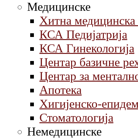
Медицинске
Хитна медицинска
КСА Педијатрија
КСА Гинекологија
Центар базичне ре
Центар за менталн
Aпотека
Хигијенско-епиде
Стоматологија
Немедицинске